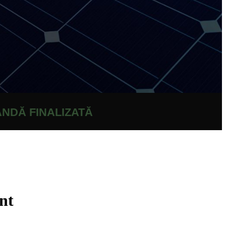
NDĂ FINALIZATĂ
nt