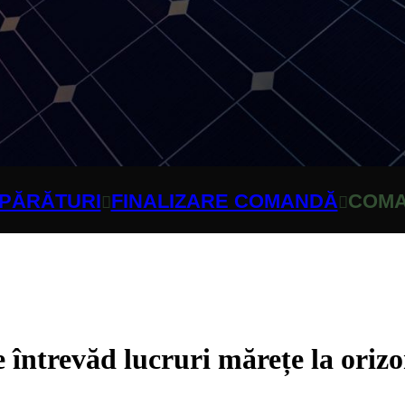
PĂRĂTURI
FINALIZARE COMANDĂ
COMA
e întrevăd lucruri mărețe la orizo