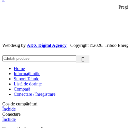
Pregă
Webdesig by
ADX Digital Agency
- Copyright ©2026. Triboo Energ
Home
Informații utile
Suport Tehnic
Listă de dorințe
Compară
Conectare / înregistrare
Coș de cumpărături
Închide
Conectare
Închide