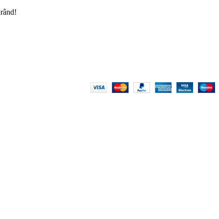
urând!