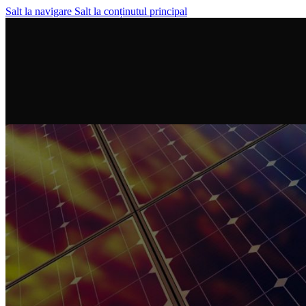
Salt la navigare
Salt la conținutul principal
0769.656.500
PORTOFOLIU LUCRĂRI
ENERGIO SOLAR PVT - J2022011920407 - RO46351280