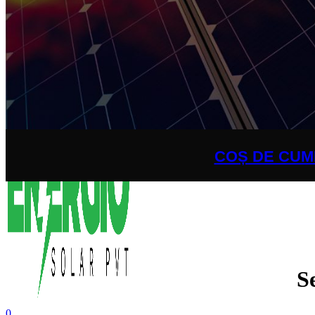
HOME
SUPORT TEHNIC
INFORMAȚII UTILE
OFERTĂ
Conectare / înregistrare
0
0
0
0,00
lei
COȘ DE CUM
S
0