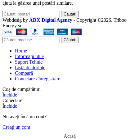
ajuta la găsirea unei postări similare.
Căutați
Webdesig by
ADX Digital Agency
- Copyright ©2026. Triboo
Energy srl
Căutați
Home
Informații utile
Suport Tehnic
Listă de dorințe
Compară
Conectare / înregistrare
Coș de cumpărături
Închide
Conectare
Închide
Nu aveți încă un cont?
Creați un cont
Acasă