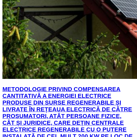
METODOLOGIE PRIVIND COMPENSAREA
CANTITATIVĂ A ENERGIEI ELECTRICE
PRODUSE DIN SURSE REGENERABILE ȘI
LIVRATE ÎN REȚEAUA ELECTRICĂ DE CĂTRE
PROSUMATORI, ATÂT PERSOANE FIZICE,
CÂT ȘI JURIDICE, CARE DEȚIN CENTRALE
ELECTRICE REGENERABILE CU O PUTERE
INSTALATĂ DE CEL MULT 200 KW PE LOC DE