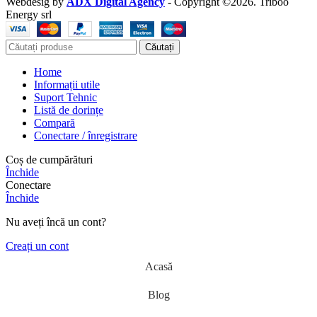
Webdesig by
ADX Digital Agency
- Copyright ©2026. Triboo
Energy srl
Căutați
Home
Informații utile
Suport Tehnic
Listă de dorințe
Compară
Conectare / înregistrare
Coș de cumpărături
Închide
Conectare
Închide
Nu aveți încă un cont?
Creați un cont
Acasă
Blog