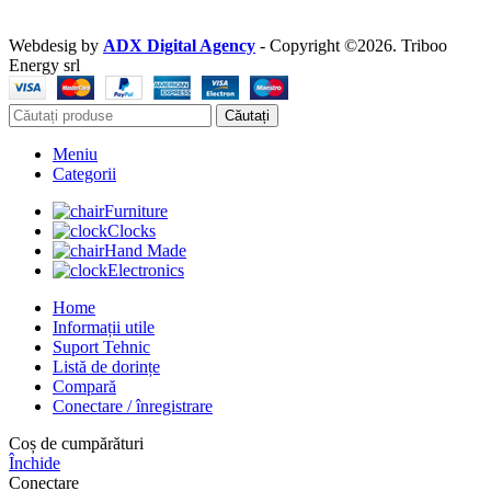
Webdesig by
ADX Digital Agency
- Copyright ©2026. Triboo
Energy srl
Căutați
Meniu
Categorii
Furniture
Clocks
Hand Made
Electronics
Home
Informații utile
Suport Tehnic
Listă de dorințe
Compară
Conectare / înregistrare
Coș de cumpărături
Închide
Conectare