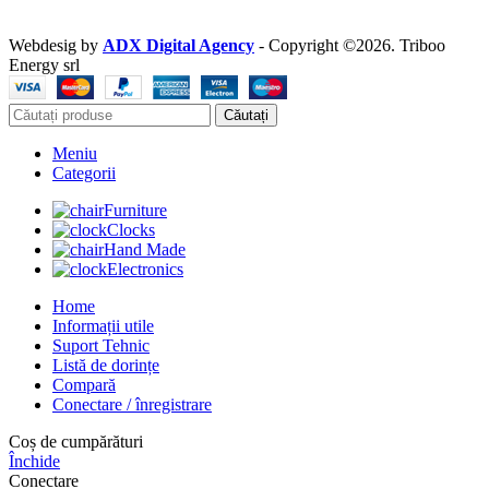
Webdesig by
ADX Digital Agency
- Copyright ©2026. Triboo
Energy srl
Căutați
Meniu
Categorii
Furniture
Clocks
Hand Made
Electronics
Home
Informații utile
Suport Tehnic
Listă de dorințe
Compară
Conectare / înregistrare
Coș de cumpărături
Închide
Conectare