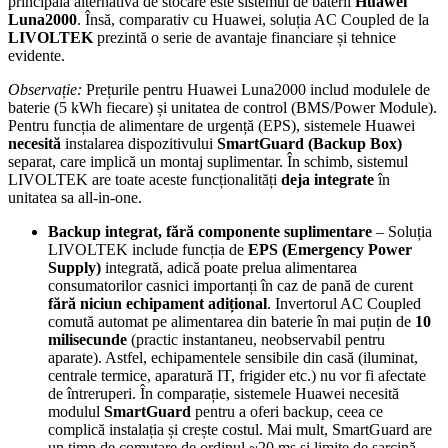
principala alternativă de stocare este sistemul de baterii
Huawei
Luna2000
. Însă, comparativ cu Huawei, soluția AC Coupled de la
LIVOLTEK
prezintă o serie de avantaje financiare și tehnice
evidente.
Observație:
Prețurile pentru Huawei Luna2000 includ modulele de
baterie (5 kWh fiecare) și unitatea de control (BMS/Power Module).
Pentru funcția de alimentare de urgență (EPS), sistemele Huawei
necesită
instalarea dispozitivului
SmartGuard (Backup Box)
separat, care implică un montaj suplimentar. În schimb, sistemul
LIVOLTEK are toate aceste funcționalități
deja integrate
în
unitatea sa all-in-one.
Backup integrat, fără componente suplimentare
– Soluția
LIVOLTEK include funcția de
EPS (Emergency Power
Supply)
integrată, adică poate prelua alimentarea
consumatorilor casnici importanți în caz de pană de curent
fără niciun echipament adițional
. Invertorul AC Coupled
comută automat pe alimentarea din baterie în mai puțin de
10
milisecunde
(practic instantaneu, neobservabil pentru
aparate). Astfel, echipamentele sensibile din casă (iluminat,
centrale termice, aparatură IT, frigider etc.) nu vor fi afectate
de întreruperi. În comparație, sistemele Huawei necesită
modulul
SmartGuard
pentru a oferi backup, ceea ce
complică instalația și crește costul. Mai mult, SmartGuard are
un timp de comutare de ordinul ~20 ms și limite de sarcină