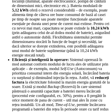
locuință (iluminat, aparate electrocasnice, pompă de căldură
de dimensiuni mici, electronice etc.). Bateria modulară de
5,12 kWh
oferă o rezervă considerabilă – de exemplu, poate
alimenta timp de câteva ore bune consumul de bază al casei
pe timp de noapte sau poate menține funcționale aparatele
esențiale pe durata unei pene de curent mai extinse. Pentru cei
cu nevoi mai mari, capacitatea se poate extinde la
10,24 kWh
(prin adăugarea celui de-al doilea modul de baterie), asigurând
astfel o autonomie dublă. Flexibilitatea sistemului permite
dimensionarea stocării în funcție de buget și necesități, iar
dacă ulterior se dorește extinderea, este posibilă adăugarea
unui modul de baterie suplimentar (până la 10,24 kWh
energie stocată total).
Eficiență și inteligentă în operare:
Sistemul operează în
mod automat conform modului de lucru ales de utilizator prin
aplicație – de exemplu, modul
Self-Use
(Autoconsum) va
prioritiza consumul intern din energia solară, încărcând bateria
cu surplusul și diminuând injecția în rețea. Astfel, vă
reduceți
factura
la electricitate folosind la maxim energia gratuită de la
soare. Există și modul
Backup
(Rezervă) în care sistemul
păstrează o anumită capacitate a bateriei mereu încărcată
(procentul este configurabil, ex. 50%), pentru a fi pregătit în
orice moment de pana de curent – util mai ales în zone cu
rețea instabilă. Un alt mod,
Time-of-Use
, permite încărcarea
programată a bateriei din rețea în perioade orare cu tarif redus