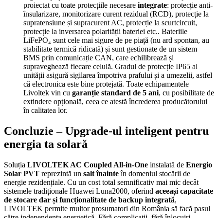
proiectat cu toate protecțiile necesare
integrate
: protecție anti-
însularizare, monitorizare curent rezidual (RCD), protecție la
supratensiune și supracurent AC, protecție la scurtcircuit,
protecție la inversarea polarității bateriei etc.. Bateriile
LiFePO₄ sunt cele mai sigure de pe piață (nu ard spontan, au
stabilitate termică ridicată) și sunt gestionate de un sistem
BMS prin comunicație CAN, care echilibrează și
supraveghează fiecare celulă. Gradul de protecție IP65 al
unității asigură sigilarea împotriva prafului și a umezelii, astfel
că electronica este bine protejată. Toate echipamentele
Livoltek vin cu
garanție standard de 5 ani
, cu posibilitate de
extindere opțională, ceea ce atestă încrederea producătorului
în calitatea lor.
Concluzie – Upgrade-ul inteligent pentru
energia ta solară
Soluția
LIVOLTEK AC Coupled All-in-One
instalată de
Energio
Solar PVT
reprezintă un
salt înainte
în domeniul stocării de
energie rezidențiale. Cu un cost total semnificativ mai mic decât
sistemele tradiționale Huawei Luna2000, oferind
aceeași capacitate
de stocare dar și funcționalitate de backup integrată
,
LIVOLTEK permite multor prosumatori din România să facă pasul
către independența energetică. Fără complicații, fără înlocuiri