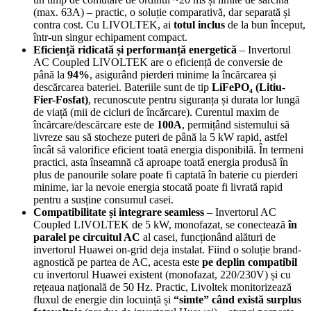
(max. 63A) – practic, o soluție comparativă, dar separată și
contra cost. Cu LIVOLTEK, ai
totul inclus
de la bun început,
într-un singur echipament compact.
Eficiență ridicată și performanță energetică
– Invertorul
AC Coupled LIVOLTEK are o eficiență de conversie de
până la
94%
, asigurând pierderi minime la încărcarea și
descărcarea bateriei. Bateriile sunt de tip
LiFePO₄ (Litiu-
Fier-Fosfat)
, recunoscute pentru siguranța și durata lor lungă
de viață (mii de cicluri de încărcare). Curentul maxim de
încărcare/descărcare este de
100A
, permițând sistemului să
livreze sau să stocheze puteri de până la 5 kW rapid, astfel
încât să valorifice eficient toată energia disponibilă. În termeni
practici, asta înseamnă că aproape toată energia produsă în
plus de panourile solare poate fi captată în baterie cu pierderi
minime, iar la nevoie energia stocată poate fi livrată rapid
pentru a susține consumul casei.
Compatibilitate și integrare seamless
– Invertorul AC
Coupled LIVOLTEK de 5 kW, monofazat, se conectează
în
paralel pe circuitul AC
al casei, funcționând alături de
invertorul Huawei on-grid deja instalat. Fiind o soluție brand-
agnostică pe partea de AC, acesta este
pe deplin compatibil
cu invertorul Huawei existent (monofazat, 220/230V) și cu
rețeaua națională de 50 Hz. Practic, Livoltek monitorizează
fluxul de energie din locuință și
“simte” când există surplus