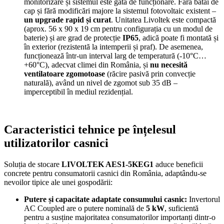
monitorizare și sistemul este gata de funcționare. Fără bătăi de
cap și fără modificări majore la sistemul fotovoltaic existent –
un upgrade rapid și curat
. Unitatea Livoltek este compactă
(aprox. 56 x 90 x 19 cm pentru configurația cu un modul de
baterie) și are grad de protecție
IP65
, adică poate fi montată și
în exterior (rezistentă la intemperii și praf). De asemenea,
funcționează într-un interval larg de temperatură (-10°C…
+60°C), adecvat climei din România, și
nu necesită
ventilatoare zgomotoase
(răcire pasivă prin convecție
naturală), având un nivel de zgomot sub 35 dB –
imperceptibil în mediul rezidențial.
Caracteristici tehnice pe înțelesul
utilizatorilor casnici
Soluția de stocare
LIVOLTEK AES1-5KEG1
aduce beneficii
concrete pentru consumatorii casnici din România, adaptându-se
nevoilor tipice ale unei gospodării:
Putere și capacitate adaptate consumului casnic:
Invertorul
AC Coupled are o putere nominală de
5 kW
, suficientă
pentru a susține majoritatea consumatorilor importanți dintr-o