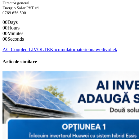
Director general
Energio Solar PVT srl
0769.656.500
00
Days
00
Hours
00
Minutes
00
Seconds
AC Coupled LIVOLTEK
acumulator
baterie
huawei
livoltek
Articole similare