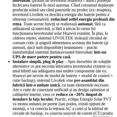
fotovoltaic
(produs de invertorul Huawei) – atunci pornește
încărcarea bateriei în mod automat. Când consumul depășește
producția solară sau când panourile nu produc (ex: noaptea),
invertorul Livoltek va descărca energia din baterie pentru a
alimenta consumatorii,
reducând astfel energia preluată din
rețea
. Toate aceste funcții se realizează
automat
, fără ca
utilizatorul să intervină, și fără a afecta în vreun fel
funcționarea invertorului solar Huawei existent. În plus, la
căderea rețelei, sistemul LIVOLTEK izolează circuitul de
consum critic și asigură alimentarea acestuia din baterie (și
panouri, dacă sunt disponibile) instantaneu – practic
transformând sistemul dumneavoastră fotovoltaic
într-un
UPS de mare putere pentru casă
.
Instalare simplă, plug & play
– Spre deosebire de soluțiile
alternative ce pot necesita înlocuirea invertorului existent cu
unul hibrid sau adăugarea mai multor componente (de ex.
Huawei are nevoie de modul de baterie + modul de control +
cutie backup), sistemul Livoltek vine
pre-asamblat din
fabrică într-o unitate unică
, cu toate elementele necesare.
Are o cutie de conexiuni unificată și un design optimizat al
cablajelor interne, ceea ce
reduce cu ~20% timpul de
instalare la fața locului
. Practic, echipa Energio Solar PVT
va monta unitatea pe perete (sau podea, există opțiuni de
montaj), o va conecta la rețeaua AC a casei și la tabloul de
circuite de backup, va conecta senzorii de curent (CT) pentru