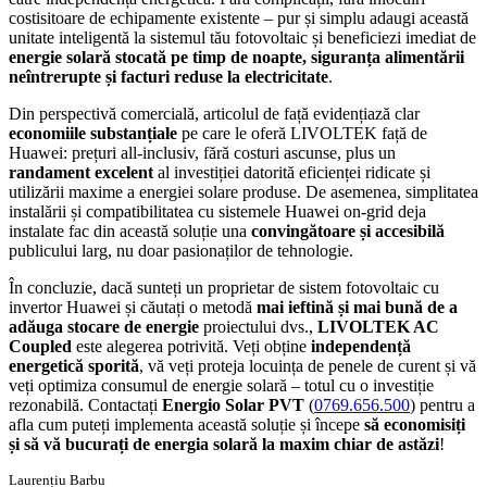
costisitoare de echipamente existente – pur și simplu adaugi această
unitate inteligentă la sistemul tău fotovoltaic și beneficiezi imediat de
energie solară stocată pe timp de noapte, siguranța alimentării
neîntrerupte și facturi reduse la electricitate
.
Din perspectivă comercială, articolul de față evidențiază clar
economiile substanțiale
pe care le oferă LIVOLTEK față de
Huawei: prețuri all-inclusiv, fără costuri ascunse, plus un
randament excelent
al investiției datorită eficienței ridicate și
utilizării maxime a energiei solare produse. De asemenea, simplitatea
instalării și compatibilitatea cu sistemele Huawei on-grid deja
instalate fac din această soluție una
convingătoare și accesibilă
publicului larg, nu doar pasionaților de tehnologie.
În concluzie, dacă sunteți un proprietar de sistem fotovoltaic cu
invertor Huawei și căutați o metodă
mai ieftină și mai bună de a
adăuga stocare de energie
proiectului dvs.,
LIVOLTEK AC
Coupled
este alegerea potrivită. Veți obține
independență
energetică sporită
, vă veți proteja locuința de penele de curent și vă
veți optimiza consumul de energie solară – totul cu o investiție
rezonabilă. Contactați
Energio Solar PVT
(
0769.656.500
) pentru a
afla cum puteți implementa această soluție și începe
să economisiți
și să vă bucurați de energia solară la maxim chiar de astăzi
!
Laurențiu Barbu