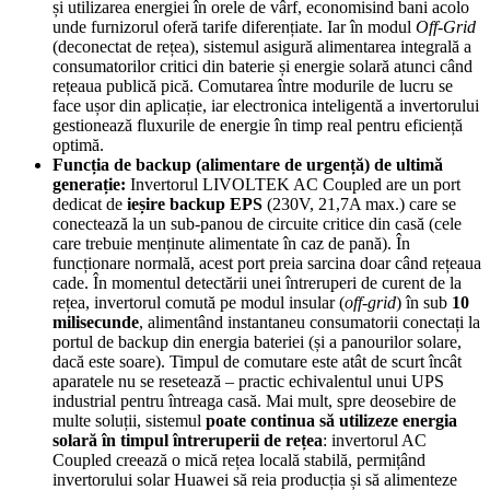
și utilizarea energiei în orele de vârf, economisind bani acolo
unde furnizorul oferă tarife diferențiate. Iar în modul
Off-Grid
(deconectat de rețea), sistemul asigură alimentarea integrală a
consumatorilor critici din baterie și energie solară atunci când
rețeaua publică pică. Comutarea între modurile de lucru se
face ușor din aplicație, iar electronica inteligentă a invertorului
gestionează fluxurile de energie în timp real pentru eficiență
optimă.
Funcția de backup (alimentare de urgență) de ultimă
generație:
Invertorul LIVOLTEK AC Coupled are un port
dedicat de
ieșire backup EPS
(230V, 21,7A max.) care se
conectează la un sub-panou de circuite critice din casă (cele
care trebuie menținute alimentate în caz de pană). În
funcționare normală, acest port preia sarcina doar când rețeaua
cade. În momentul detectării unei întreruperi de curent de la
rețea, invertorul comută pe modul insular (
off-grid
) în sub
10
milisecunde
, alimentând instantaneu consumatorii conectați la
portul de backup din energia bateriei (și a panourilor solare,
dacă este soare). Timpul de comutare este atât de scurt încât
aparatele nu se resetează – practic echivalentul unui UPS
industrial pentru întreaga casă. Mai mult, spre deosebire de
multe soluții, sistemul
poate continua să utilizeze energia
solară în timpul întreruperii de rețea
: invertorul AC
Coupled creează o mică rețea locală stabilă, permițând
invertorului solar Huawei să reia producția și să alimenteze