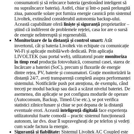
consumatorii și să reîncarce bateria (gestionând inteligent să
nu supraîncarce bateria). Astfel, chiar și într-o pană prelungită
ziua, panourile solare pot furniza energie casnică prin sistemul
Livoltek, extinzând considerabil autonomia backup-ului.
Această capabilitate oferă
liniște și siguranță
proprietarilor –
știind că indiferent de problemele rețelei, casa lor are o sursă
de energie neîntreruptă și regenerabilă.
Monitorizare de la distanță și control smart:
Atât
invertorul, cât și bateria Livoltek vin echipate cu comunicație
Wi-Fi și aplicație mobilă/web dedicată. Prin aplicația
LIVOLTEK (sau portal web), utilizatorul poate
monitoriza
în timp real
producția fotovoltaică, consumul casei, starea de
încărcare a bateriei (SoC), precum și fluxurile de energie
dintre rețea, PV, baterie și consumatori. Grație monitorizării la
distanță 24/7, aveți transparență completă asupra performanței
sistemului. Notificările push pot atenționa, de exemplu, când
treceți pe modul backup sau dacă a scăzut nivelul bateriei. De
asemenea, din aplicație se pot configura modurile de operare
(Autoconsum, Backup, Timed-Use etc.), se pot verifica
statistici zilnice/lunare și chiar se pot depana de la distanță
eventuale erori. Această
inteligență digitală
face experiența
utilizatorului foarte comodă – practic sistemul funcționează
autonom, iar dvs. doar îl supravegheați de pe telefon și vedeți
cum scade factura la energie.
Siguranță și fiabilitate:
Sistemul Livoltek AC Coupled este