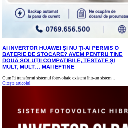
AI INVERTOR HUAWEI ȘI NU ȚI-AI PERMIS O
BATERIE DE STOCARE? AVEM PENTRU TINE
DOUĂ SOLUȚII COMPATIBILE, TESTATE ȘI
MULT, MULT… MAI IEFTINE
Cum îți transformi sistemul fotovoltaic existent într-un sistem...
Citește articolul