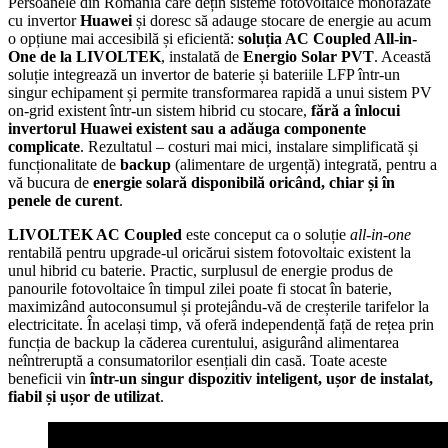
Persoanele din România care dețin sisteme fotovoltaice monofazate
cu invertor
Huawei
și doresc să adauge stocare de energie au acum
o opțiune mai accesibilă și eficientă:
soluția AC Coupled All-in-
One de la LIVOLTEK
, instalată de
Energio Solar PVT
. Această
soluție integrează un invertor de baterie și bateriile LFP într-un
singur echipament și permite transformarea rapidă a unui sistem PV
on-grid existent într-un sistem hibrid cu stocare,
fără a înlocui
invertorul Huawei existent sau a adăuga componente
complicate
. Rezultatul – costuri mai mici, instalare simplificată și
funcționalitate de
backup
(alimentare de urgență) integrată, pentru a
vă bucura de
energie solară disponibilă oricând, chiar și în
penele de curent
.
LIVOLTEK AC Coupled
este conceput ca o soluție
all-in-one
rentabilă pentru upgrade-ul oricărui sistem fotovoltaic existent la
unul hibrid cu baterie. Practic, surplusul de energie produs de
panourile fotovoltaice în timpul zilei poate fi stocat în baterie,
maximizând autoconsumul și protejându-vă de creșterile tarifelor la
electricitate. În același timp, vă oferă independență față de rețea prin
funcția de backup la căderea curentului, asigurând alimentarea
neîntreruptă a consumatorilor esențiali din casă. Toate aceste
beneficii vin
într-un singur dispozitiv inteligent, ușor de instalat,
fiabil și ușor de utilizat
.